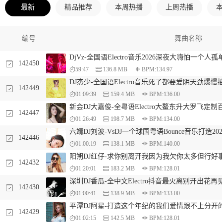
最新
精品推荐
本周热播
上周热播
编号
舞曲名称
DjVz-全国语Electro音乐2026深夜大嗨怕一个
142450
59:47
136.8 MB
BPM:134.97
DJ杰少-全国语Electro音乐死了都要爱阴天劲爆慢
142449
01:09:39
159.4 MB
BPM:136.00
新会DJ大嘉俊-全粤语Electro大鳌东升大罗飞定制
142447
01:26:49
198.7 MB
BPM:134.00
六靖DJ刘波-VsDJ一个球国粤语Bounce音乐打造20
142446
01:00:19
138.1 MB
BPM:140.00
阳朔DJ红仔-求你别离开我因为我欠你太多但行好
142432
01:20:01
183.2 MB
BPM:128.01
深圳DJ香瓜-全中文Electro抖音最火离别开出花
142430
01:00:41
138.9 MB
BPM:133.00
平潭DJ阿星-打造这个年纪的我们爱情跟不上分开
142429
01:02:15
142.5 MB
BPM:128.01