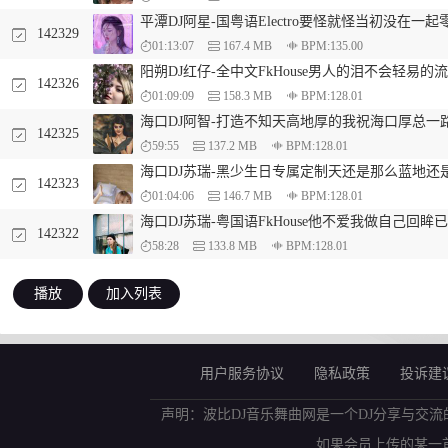
平潭DJ阿星-国粤语Electro要怪就怪当初没在一
142329
01:13:07
167.4 MB
BPM:135.00
阳朔DJ红仔-全中文FkHouse男人的泪不会轻易的
142326
01:09:09
158.3 MB
BPM:128.01
海口DJ阿智-打造不知天高地厚的我祝海口厚总一路
142325
59:55
137.2 MB
BPM:128.01
海口DJ苏瑞-黑少生日专属定制天还是那么蓝地还
142323
01:04:06
146.7 MB
BPM:128.01
海口DJ苏瑞-粤国语FkHouse他不爱我做自己回
142322
58:28
133.8 MB
BPM:128.01
播放
加入列表
用户服务协议
隐私政策
投诉建
声明：波比DJ音乐舞曲网是一个DJ分享与交流
如果会员上传的某一