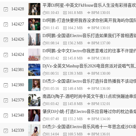
平潭DJ阿星-中英文FkHouse音乐人生没有彩排
142428
01:10:43
161.8 MB
BPM:130.01
DJ阿鹏-打造快要把我吞没求你别离开我海屿你国
142427
01:11:45
164.2 MB
BPM:130.01
DJ阿鹏-全国语Electro音乐打造如果我们不曾相
142426
01:08:14
156.2 MB
BPM:137.00
DJ阿鹏-全中文Electro你我愿意难过的往事不许
142424
01:03:42
145.8 MB
BPM:138.01
DjVz-全英文Mashup音乐2026电音房派对说唱
142381
01:00:51
139.3 MB
BPM:130.00
DJ杰少-全国语Electro音乐打造抖音热播我不该动
142380
01:05:16
149.4 MB
BPM:136.00
南昌Dj陶子-酒吧时尚中英文午夜11点欢快蹦迪串
142379
01:03:42
145.8 MB
BPM:132.01
肇庆DJ小姚-打造Electro音乐拉音睡过你的枕边
142340
01:07:49
155.2 MB
BPM:134.00
DJ杰少-全国语Electro音乐风格十一年思念成沙D
142339
01:14:04
169.5 MB
BPM:136.01