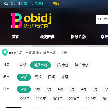
欢迎您，请
登录
免费注册
手机版
首页
串烧舞曲
慢歌连版
华语
当前位置：
串烧舞曲
>
慢摇串烧
>
最新
分类
全部
慢摇串烧
咚鼓串烧
碎拍串烧
语言
全部
粤语
国语
外语
时间
全部
8月
7月
6月
5月
4月
3月
2
2023年
2022年
2021年
2020年
2019年
20