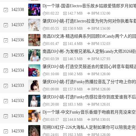
Dj一个球-国语Electro音乐故乡姑娘爱情郎岁月如
142338
01:02:22
142.7 MB
BPM:132.00
肇庆DJ小姚-打造Electro拉音为何为何对你执着
142337
01:05:55
150.9 MB
BPM:134.00
南昌DJ文涛-精选经典系列回顾DJCandy两个人
142336
01:01:47
141.4 MB
BPM:132.03
南昌DJ小彬-为发根兄弟私人定制candy大师202
142335
01:03:59
146.5 MB
BPM:127.93
肇庆DJ小姚-打造空灵鼓逝去的爱回心转意车载精
142334
01:10:00
160.2 MB
BPM:128.00
肇庆DJ小姚-打造Funky热播拉音乱了分寸吻上你
142333
01:09:00
157.9 MB
BPM:128.00
肇庆DJ小姚-打造Funky伤感拉音你到底爱谁我不
142332
01:20:00
183.1 MB
BPM:128.01
Dj一个球-中文Funky音乐香烟于吻痕若月亮没来空
142331
01:03:17
144.8 MB
BPM:130.01
阳朔DJ红仔-226大海私人定制如果你可以陪我走
142330
01:24:01
192.3 MB
BPM:128.00