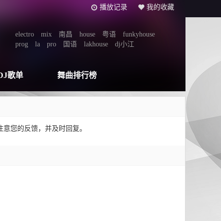
播放记录
我的收藏
electro
mix
南昌
house
粤语
funkyhouse
prog
la
pro
国语
lakhouse
dj小江
DJ歌单
舞曲排行榜
注意您的反馈，并及时回复。