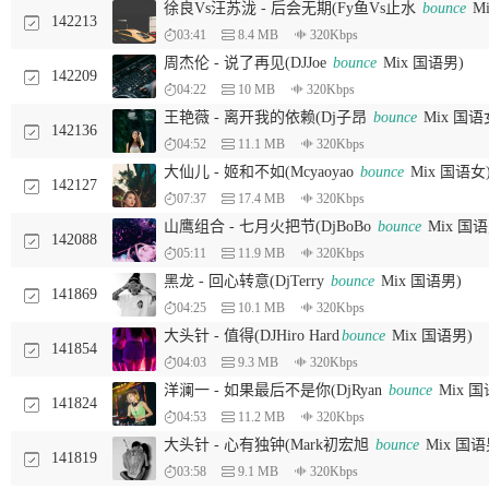
徐良Vs汪苏泷 - 后会无期(Fy鱼Vs止水
bounce
M
142213
03:41
8.4 MB
320Kbps
周杰伦 - 说了再见(DJJoe
bounce
Mix 国语男)
142209
04:22
10 MB
320Kbps
王艳薇 - 离开我的依赖(Dj子昂
bounce
Mix 国语
142136
04:52
11.1 MB
320Kbps
大仙儿 - 姬和不如(Mcyaoyao
bounce
Mix 国语女
142127
07:37
17.4 MB
320Kbps
山鹰组合 - 七月火把节(DjBoBo
bounce
Mix 国语
142088
05:11
11.9 MB
320Kbps
黑龙 - 回心转意(DjTerry
bounce
Mix 国语男)
141869
04:25
10.1 MB
320Kbps
大头针 - 值得(DJHiro Hard
bounce
Mix 国语男)
141854
04:03
9.3 MB
320Kbps
洋澜一 - 如果最后不是你(DjRyan
bounce
Mix 国
141824
04:53
11.2 MB
320Kbps
大头针 - 心有独钟(Mark初宏旭
bounce
Mix 国语
141819
03:58
9.1 MB
320Kbps