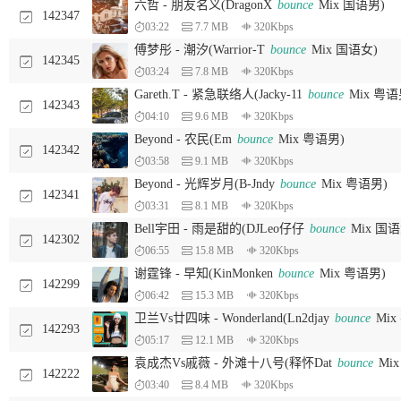
六哲 - 朋友名义(DragonX
bounce
Mix 国语男)
142347
03:22
7.7 MB
320Kbps
傅梦彤 - 潮汐(Warrior-T
bounce
Mix 国语女)
142345
03:24
7.8 MB
320Kbps
Gareth.T - 紧急联络人(Jacky-11
bounce
Mix 粤语
142343
04:10
9.6 MB
320Kbps
Beyond - 农民(Em
bounce
Mix 粤语男)
142342
03:58
9.1 MB
320Kbps
Beyond - 光辉岁月(B-Jndy
bounce
Mix 粤语男)
142341
03:31
8.1 MB
320Kbps
Bell宇田 - 雨是甜的(DJLeo仔仔
bounce
Mix 国语
142302
06:55
15.8 MB
320Kbps
谢霆锋 - 早知(KinMonken
bounce
Mix 粤语男)
142299
06:42
15.3 MB
320Kbps
卫兰Vs廿四味 - Wonderland(Ln2djay
bounce
Mix
142293
05:17
12.1 MB
320Kbps
袁成杰Vs戚薇 - 外滩十八号(释怀Dat
bounce
Mi
142222
03:40
8.4 MB
320Kbps