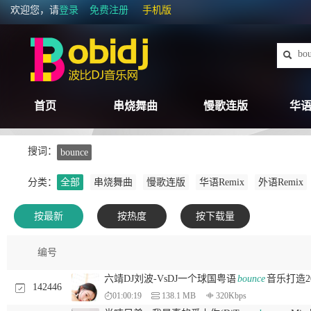
欢迎您，请
登录
免费注册
手机版
首页
串烧舞曲
慢歌连版
华语
搜词：
bounce
分类：
全部
串烧舞曲
慢歌连版
华语Remix
外语Remix
按最新
按热度
按下载量
编号
六靖DJ刘波-VsDJ一个球国粤语
bounce
音乐打造2
142446
01:00:19
138.1 MB
320Kbps