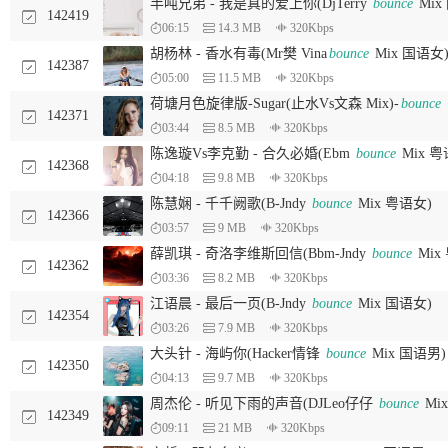
半吨兄弟 - 我是真的爱上你(DjTerry
bounce
Mix
142419
06:15
14.3 MB
320Kbps
胡杨林 - 香水有毒(Mr樊 Vina
bounce
Mix 国语女
142387
05:00
11.5 MB
320Kbps
荷塘月色旋律版-Sugar(止水Vs文森 Mix)-
bounce
142371
03:44
8.5 MB
320Kbps
陈逸璇Vs李克勤 - 合久必婚(Ebm
bounce
Mix 
142368
04:18
9.8 MB
320Kbps
陈慧娴 - 千千阙歌(B-Jndy
bounce
Mix 粤语女)
142366
03:57
9 MB
320Kbps
薛凯琪 - 奇洛李维斯回信(Bbm-Jndy
bounce
Mix
142362
03:36
8.2 MB
320Kbps
江语晨 - 最后一页(B-Jndy
bounce
Mix 国语女)
142354
03:26
7.9 MB
320Kbps
大头针 - 海屿你(Hacker情锋
bounce
Mix 国语男)
142350
04:13
9.7 MB
320Kbps
周杰伦 - 听见下雨的声音(DJLeo仔仔
bounce
Mi
142349
09:11
21 MB
320Kbps