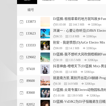
编号
DJ蓝枫-祖祖辈辈的地方就叫故乡Fun
133873
01:03:08
144.5 MB
320Kbps
洋澜一 - 心要让你听见(DJBiN Electr
133623
06:55
15.8 MB
320Kbps
别安 - 我是愤怒(DjAzGe Electro M
133333
06:09
14.1 MB
320Kbps
DJ蓝枫-我不想听大风吹倒梧桐树Fun
129602
58:19
133.5 MB
320Kbps
抖音神曲-噔噔天下(DJ蓝枫 Mix)-男说E
97418
06:06
14 MB
320Kbps
就是南方凯 离别开出花(DJ赫赫 ProgH
89600
6:30
14.9 MB
320Kbps
DJ蓝枫-炎哥专属Electro动物园
83660
1:01:06
139.9 MB
320Kbps
DJ蓝枫-VsDJK2为DJ子恒箱弟生
82052