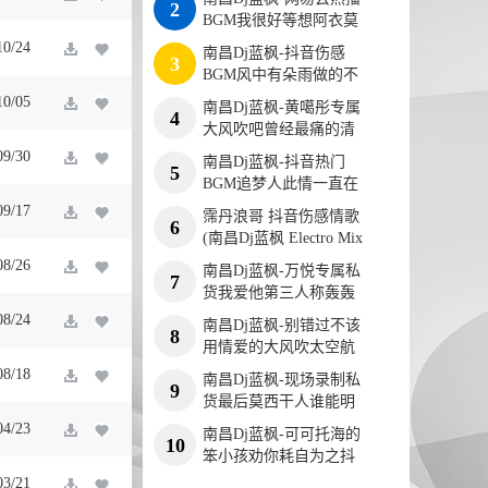
2
BGM我很好等想阿衣莫
是我的错最火专辑
10/24
南昌Dj蓝枫-抖音伤感
3
BGM风中有朵雨做的不
潮不用花钱私货串烧
10/05
南昌Dj蓝枫-黄噶彤专属
4
大风吹吧曾经最痛的清
空热门音乐串烧
09/30
南昌Dj蓝枫-抖音热门
5
BGM追梦人此情一直在
黄昏私货伤感专辑
09/17
霈丹浪哥 抖音伤感情歌
6
(南昌Dj蓝枫 Electro Mix
国语女)
08/26
南昌Dj蓝枫-万悦专属私
7
货我爱他第三人称轰轰
烈烈起风了串烧
08/24
南昌Dj蓝枫-别错过不该
8
用情爱的大风吹太空航
班即将起飞咚鼓
08/18
南昌Dj蓝枫-现场录制私
9
货最后莫西干人谁能明
白我佳豪专属串烧
04/23
南昌Dj蓝枫-可可托海的
10
笨小孩劝你耗自为之抖
音私货超嗨串烧
03/21