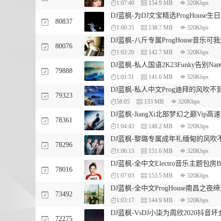
1:07:40
154.9 MB
320Kbps
DJ蓝枫-为DJ文宝精选ProgHouse生
80837
1:00:35
138.7 MB
320Kbps
DJ蓝枫-八斤专属ProgHouse音乐
80076
1:02:20
142.7 MB
320Kbps
DJ蓝枫-私人国语2K23Funky告别N
79888
1:01:51
141.6 MB
320Kbps
DJ蓝枫-私人中文Prog迪拜的风吹不
79323
58:05
133 MB
320Kbps
DJ蓝枫-JiangXi北部梦幻之巅Vip高
78361
1:04:43
148.2 MB
320Kbps
DJ蓝枫-黎璐专属成年礼缅甸的风
78296
1:06:13
151.6 MB
320Kbps
DJ蓝枫-全中文Electro音乐主题
78016
1:07:03
153.5 MB
320Kbps
DJ蓝枫-全中文ProgHouse南昌之
73492
1:03:17
144.9 MB
320Kbps
DJ蓝枫-VsDJ小柒为周欣2020抖
72275