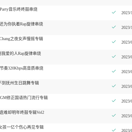
日Party音乐咚咚鼓串烧
2023/
可我还为你执着Rap旋律串烧
2023/
anChang之夜女声慢摇专辑
2023/
到我爱的人Rap旋律串烧
2023/
速节奏320Kbps高音质串烧
2023/
吹不到抚州生日跳舞专辑
2023/
包房BGM修正国语热门流行专辑
2023/
夜缔造难却明年咚鼓专辑Vol2
2023/
音坏女孩一亿个伤心再见专辑
2023/