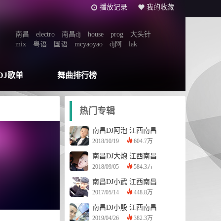
播放记录
我的收藏
南昌
electro
南昌dj
house
prog
大头针
mix
粤语
国语
mcyaoyao
dj阿
lak
DJ歌单
舞曲排行榜
热门专辑
南昌DJ阿泡
江西南昌
2018/10/19
604.7万
南昌DJ大炮
江西南昌
2018/09/05
584.3万
南昌DJ小武
江西南昌
2017/05/14
448.8万
南昌DJ小殷
江西南昌
2019/04/26
382.3万