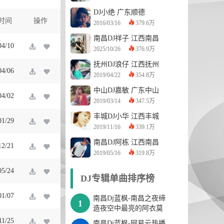
DJ小绝
广东顺德
时间
操作
2016/03/16
379.6万
南昌DJ祥子
江西南昌
04/10
2025/10/26
376.9万
抚州DJ浪仔
江西抚州
04/06
2019/04/22
354.8万
中山DJ嘉敏
广东中山
04/02
2019/03/14
347.5万
丰城DJ小华
江西丰城
01/29
2019/11/16
339.1万
南昌DJ阿栋
江西南昌
12/21
2019/05/16
319.8万
05/24
DJ专辑单曲排序榜
01/07
南昌Dj蓝枫-南昌之夜缔
1
造夜空中最亮的阿衣莫
热门咚鼓专辑
11/25
南昌Dj蓝枫-网易云热播