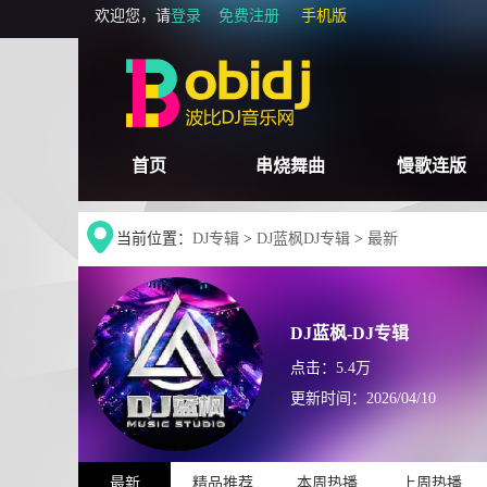
欢迎您，请
登录
免费注册
手机版
首页
串烧舞曲
慢歌连版
当前位置：
DJ专辑
>
DJ蓝枫DJ专辑
>
最新
DJ蓝枫-DJ专辑
点击：5.4万
更新时间：
2026/04/10
最新
精品推荐
本周热播
上周热播