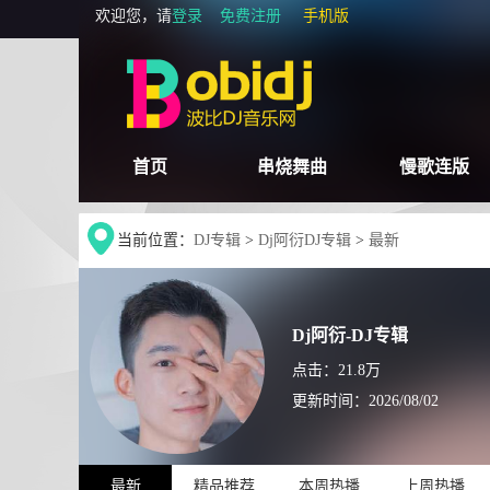
欢迎您，请
登录
免费注册
手机版
首页
串烧舞曲
慢歌连版
当前位置：
DJ专辑
>
Dj阿衍DJ专辑
>
最新
Dj阿衍-DJ专辑
点击：21.8万
更新时间：
2026/08/02
最新
精品推荐
本周热播
上周热播