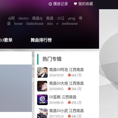
播放记录
我的收藏
dj阿
electro
南昌dj
南昌
小江
prog
粤
语
house
funkyhouse
mix
e
melbourne
DJ歌单
舞曲排行榜
热门专辑
南昌DJ阿泡
江西南昌
2018/10/19
604.7万
南昌DJ大炮
江西南昌
2018/09/05
584.3万
DJ蓝枫
江西南昌
2019/08/16
459.1万
南昌DJ小武
江西南昌
2017/05/14
448.5万