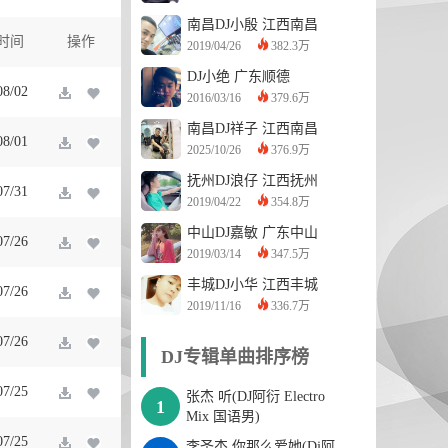
南昌DJ小殷
江西南昌
时间
操作
2019/04/26
382.3万
DJ小绝
广东顺德
08/02
2016/03/16
379.6万
南昌DJ祥子
江西南昌
08/01
2025/10/26
376.9万
抚州DJ浪仔
江西抚州
07/31
2019/04/22
354.8万
中山DJ嘉敏
广东中山
07/26
2019/03/14
347.5万
丰城DJ小华
江西丰城
07/26
2019/11/16
336.7万
07/26
DJ专辑单曲排序榜
07/25
张杰 听(DJ阿衍 Electro
1
Mix 国语男)
07/25
李圣杰 你那么爱她(Dj阿