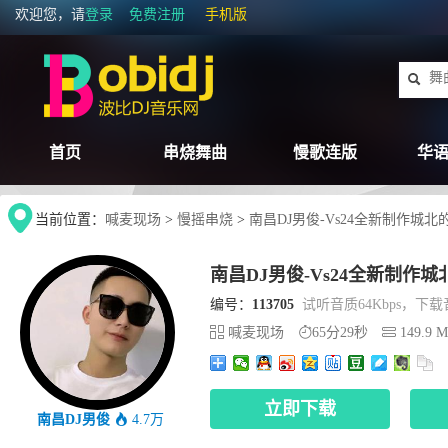
欢迎您，请
登录
免费注册
手机版
首页
串烧舞曲
慢歌连版
华语
当前位置：
喊麦现场
>
慢摇串烧
>
南昌DJ男俊-Vs24全新制作城北的
南昌DJ男俊-Vs24全新制作城
编号：
113705
试听音质64Kbps，下载音
喊麦现场
65分29秒
149.9 
立即下载
南昌DJ男俊
4.7万