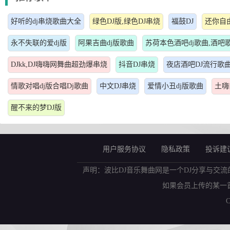
好听的dj串烧歌曲大全
绿色DJ版,绿色DJ串烧
福鼓DJ
还你自由
永不失联的爱dj版
阿果吉曲dj版歌曲
苏荷本色酒吧dj歌曲,酒吧
DJkk,DJ嗨嗨网舞曲超劲爆串烧
抖音DJ串烧
夜店酒吧DJ流行歌
情歌对唱dj版合唱Dj歌曲
中文DJ串烧
爱情小丑dj版歌曲
土嗨
醒不来的梦DJ版
用户服务协议
隐私政策
投诉建
声明：波比DJ音乐舞曲网是一个DJ分享与交流
如果会员上传的某一
C