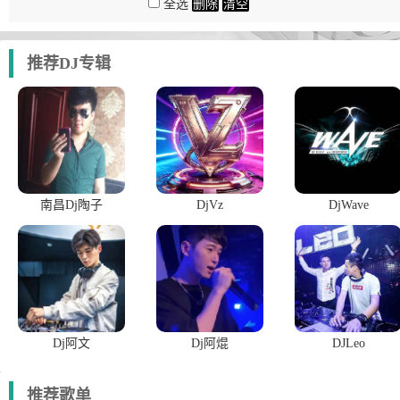
全选
删除
清空
推荐DJ专辑
南昌Dj陶子
DjVz
DjWave
Dj阿文
Dj阿焜
DJLeo
推荐歌单