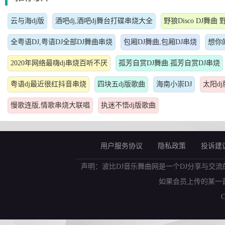
云与海dj版
酒吧dj,酒吧dj舞台打碟串烧大全
野狼Disco DJ舞曲 
全粤语DJ,粤语DJ全部DJ舞曲串烧
包厢DJ舞曲,包厢DJ串烧
想你
2020年网络最嗨dj串烧百听不厌
孤芳自赏DJ舞曲.孤芳自赏DJ串烧
粤语dj最近很红抖音串烧
四块五dj版歌曲
海南小崇DJ
太阳d
慢歌连版,情歌串烧大联唱
执迷不悟dj版歌曲
用户服务协议
隐私政策
投诉建
声明：波比DJ音乐舞曲网是一个DJ分享与交流
如果会员上传的某一
C