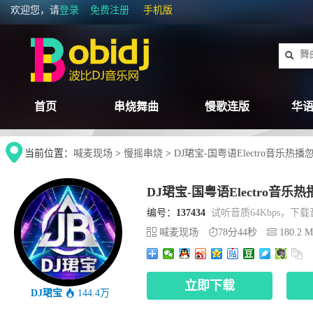
欢迎您，请
登录
免费注册
手机版
首页
串烧舞曲
慢歌连版
华语
当前位置：
喊麦现场
>
慢摇串烧
>
DJ珺宝-国粤语Electro音乐
DJ珺宝-国粤语Electro音
编号：
137434
试听音质64Kbps，下载音
喊麦现场
78分44秒
180.2 
立即下载
DJ珺宝
144.4万