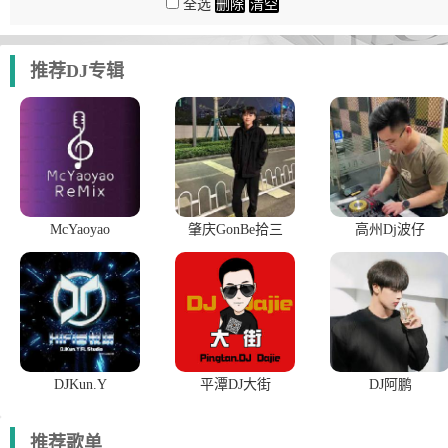
全选
删除
清空
推荐DJ专辑
McYaoyao
肇庆GonBe拾三
高州Dj波仔
DJKun.Y
平潭DJ大街
DJ阿鹏
推荐歌单