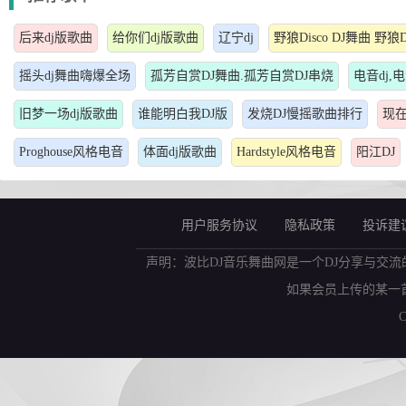
后来dj版歌曲
给你们dj版歌曲
辽宁dj
野狼Disco DJ舞曲 野狼D
摇头dj舞曲嗨爆全场
孤芳自赏DJ舞曲.孤芳自赏DJ串烧
电音dj,
旧梦一场dj版歌曲
谁能明白我DJ版
发烧DJ慢摇歌曲排行
现在
Proghouse风格电音
体面dj版歌曲
Hardstyle风格电音
阳江DJ
用户服务协议
隐私政策
投诉建
声明：波比DJ音乐舞曲网是一个DJ分享与交流
如果会员上传的某一
C