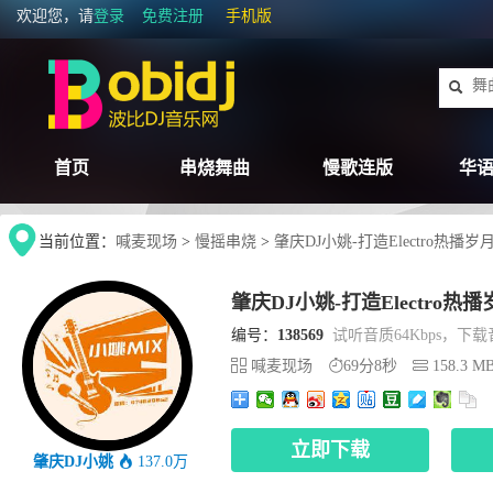
欢迎您，请
登录
免费注册
手机版
首页
串烧舞曲
慢歌连版
华语
当前位置：
喊麦现场
>
慢摇串烧
>
肇庆DJ小姚-打造Electro热
肇庆DJ小姚-打造Electr
编号：
138569
试听音质64Kbps，下载音
喊麦现场
69分8秒
158.3 M
立即下载
肇庆DJ小姚
137.0万