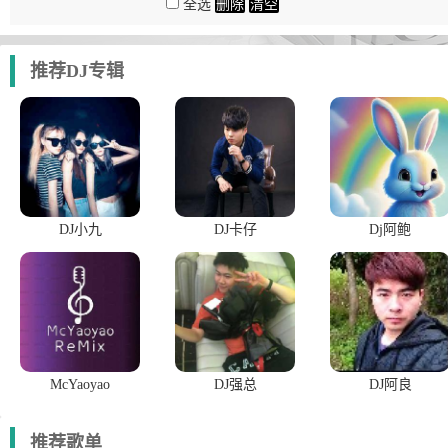
全选
删除
清空
推荐DJ专辑
DJ小九
DJ卡仔
Dj阿鲍
McYaoyao
DJ强总
DJ阿良
推荐歌单