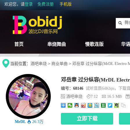
欢迎您，请
登录
免费注册
手机版
首页
串烧舞曲
慢歌连版
华语
当前位置：
酒吧串烧
>
商业单曲
>
邓岳章 过分纵容(MrDL Electro 
邓岳章 过分纵容(MrDL Electr
编号：
68146
试听音质64Kbps，下载音质
酒吧串烧
7:12
16.5 MB
立即下载
MrDL
26.3万