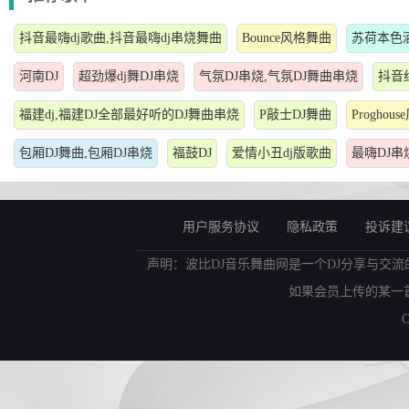
抖音最嗨dj歌曲,抖音最嗨dj串烧舞曲
Bounce风格舞曲
苏荷本色酒
河南DJ
超劲爆dj舞DJ串烧
气氛DJ串烧,气氛DJ舞曲串烧
抖音
福建dj,福建DJ全部最好听的DJ舞曲串烧
P敲士DJ舞曲
Proghou
包厢DJ舞曲,包厢DJ串烧
福鼓DJ
爱情小丑dj版歌曲
最嗨DJ串
用户服务协议
隐私政策
投诉建
声明：波比DJ音乐舞曲网是一个DJ分享与交流
如果会员上传的某一
C