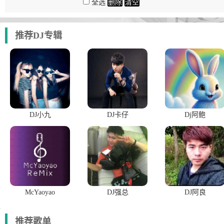
全选
删除
清空
推荐DJ专辑
DJ小九
DJ卡仔
Dj阿鲍
McYaoyao
DJ强总
DJ阿良
推荐歌单