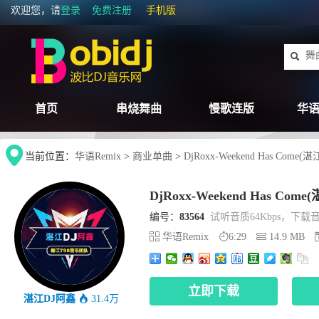
欢迎您，请
登录
免费注册
手机版
首页
串烧舞曲
慢歌连版
华语
当前位置：
华语Remix
>
商业单曲
>
DjRoxx-Weekend Has Come(湛
DjRoxx-Weekend Has Come
编号：
83564
试听音质64Kbps，下载音质
华语Remix
6:29
14.9 MB
立即下载
湛江DJ阿鑫
31.4万