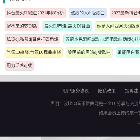
抖音最火DJ歌曲2021年排行榜
点歌的人dj版歌曲
2022最新抖音
醒不来的梦DJ版
最火DJ串烧,最火DJ舞曲
你是人间四月天dj版
私货dj,私货dj舞台打碟串烧
苏荷本色酒吧dj歌曲,酒吧歌曲劲爆dj
气氛DJ串烧,气氛DJ舞曲串烧
黎明前的黑暗dj版歌曲
谁能明白我
用力活着dj版
用户服务协议
隐私政策
投诉建
声明：波比DJ音乐舞曲网是一个DJ分享与交流
如果会员上传的某一
C