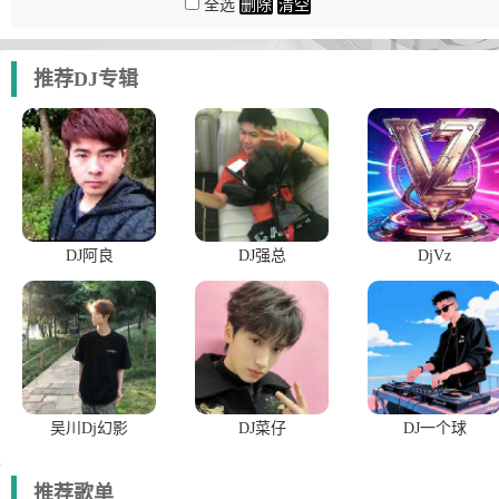
全选
删除
清空
推荐DJ专辑
DJ阿良
DJ强总
DjVz
吴川Dj幻影
DJ菜仔
DJ一个球
推荐歌单