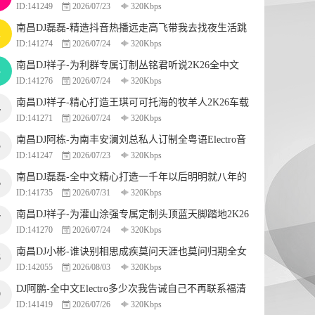
ID:141249
2026/07/23
320Kbps
摇串烧
南昌DJ磊磊-精造抖音热播远走高飞带我去找夜生活跳
2
ID:141274
2026/07/24
320Kbps
舞专辑串烧
南昌DJ祥子-为利群专属订制丛铭君听说2K26全中文
3
ID:141276
2026/07/24
320Kbps
Electro串烧
南昌DJ祥子-精心打造王琪可可托海的牧羊人2K26车载
4
ID:141271
2026/07/24
320Kbps
老歌串烧
南昌DJ阿栋-为南丰安澜刘总私人订制全粤语Electro音
5
ID:141247
2026/07/23
320Kbps
乐跳舞大碟
南昌DJ磊磊-全中文精心打造一千年以后明明就八年的
6
ID:141735
2026/07/31
320Kbps
爱跳舞专辑
南昌DJ祥子-为灌山涂强专属定制头顶蓝天脚踏地2K26
7
ID:141270
2026/07/24
320Kbps
中文串烧
南昌DJ小彬-谁诀别相思成疾莫问天涯也莫问归期全女
8
ID:142055
2026/08/03
320Kbps
声劲嗨串烧
DJ阿鹏-全中文Electro多少次我告诫自己不再联系福清
9
ID:141419
2026/07/26
320Kbps
苏骐专属