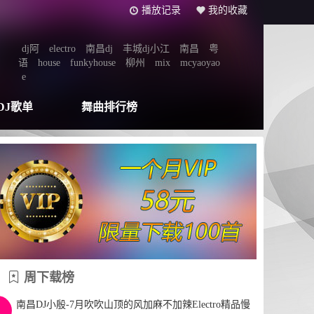
播放记录
我的收藏
dj阿
electro
南昌dj
丰城dj小江
南昌
粤
语
house
funkyhouse
柳州
mix
mcyaoyao
e
DJ歌单
舞曲排行榜
周下载榜
南昌DJ小殷-7月吹吹山顶的风加麻不加辣Electro精品慢
1