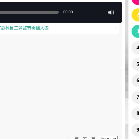
00:00
金牌车载科目三弹鼓节奏摇大碟