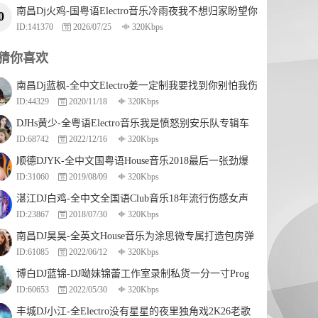
南昌Dj火鸡-国粤语Electro音乐冷雨夜我不想归家盼望你
0
ID:141370
2026/07/25
320Kbps
会知串烧
猜你喜欢
南昌Dj蓝枫-全中文Electro姜一定制我要找到你别怕我伤
ID:44329
2020/11/18
320Kbps
心串烧
DJHs黄少-全粤语Electro音乐我是愤怒别安乐队专辑车
ID:68742
2022/12/16
320Kbps
载串烧
顺德DJYK-全中文国粤语House音乐2018最后一张劲爆
ID:31060
2019/08/09
320Kbps
中文串烧
湛江DJ白鸡-全中文全国语Club音乐18年流行伤感女声
ID:23867
2018/07/30
320Kbps
串烧
南昌DJ昊昊-全英文House音乐为涂思微专属打造包房弹
ID:61085
2022/06/12
320Kbps
跳串烧
博白DJ蓝锦-DJ呦妹锦蕾工作室录制私货一分一寸Prog
ID:60653
2022/05/30
320Kbps
抖音串烧
丰城DJ小江-全Electro没有星星的夜里独角戏2K26老歌