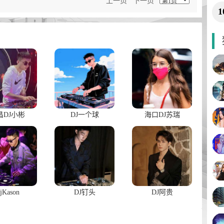
上一页
下一页
1
昌DJ小彬
DJ一个球
海口DJ苏瑞
jKason
DJ钉头
DJ阿贵