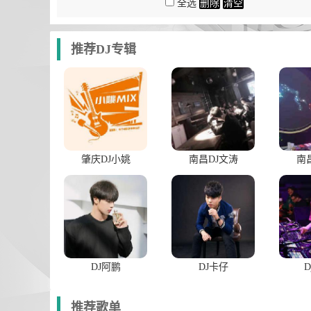
全选
删除
清空
推荐DJ专辑
肇庆DJ小姚
南昌DJ文涛
南
DJ阿鹏
DJ卡仔
D
推荐歌单