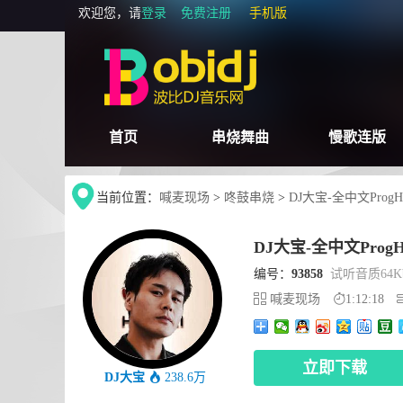
欢迎您，请
登录
免费注册
手机版
首页
串烧舞曲
慢歌连版
当前位置：
喊麦现场
>
咚鼓串烧
>
DJ大宝-全中文Pro
DJ大宝-全中文Pro
编号：
93858
试听音质64Kb
喊麦现场
1:12:18
立即下载
DJ大宝
238.6万