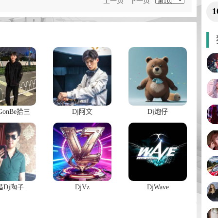
上一页
下一页
1
onBe拾三
Dj阿文
Dj炮仔
昌Dj陶子
DjVz
DjWave