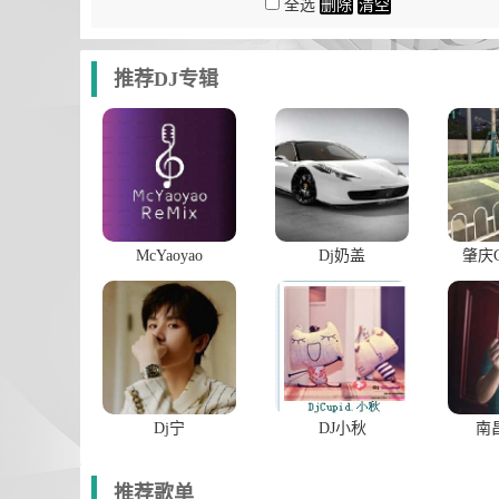
全选
删除
清空
推荐DJ专辑
McYaoyao
Dj奶盖
肇庆G
Dj宁
DJ小秋
南
推荐歌单