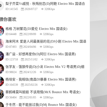
梨子芥菜Vs戚悦 - 秋殇别恋(Dj阿鲍 Electro Mix 国语合
0
ID:141545
2026/07/27
320Kbps
唱)
猜你喜欢
格格 万树繁花(DJ麦伦 Electro Mix 国语女)
ID:64448
2022/09/09
320Kbps
海来阿木 爱是人间最美丽的花(DJ小刚 Electro Mix 国语
ID:87493
2024/04/06
320Kbps
男)
潘广益 - 好想再爱你(Dj阿衍 Electro Mix 国语男)
ID:123718
2025/11/02
320Kbps
张学友 - 饿狼传说(Dj小龙 Electro Mix V2 粤语男)Dj细
ID:98024
2024/12/26
320Kbps
林Edit
杨培安 - 我相信(南昌DJ暴暴 Electro Mix 国语男)
ID:104539
2025/02/26
320Kbps
蔡鹤峰莫叫姐姐 不该用情(MrX Bounce Mix 粤语女)
ID:56404
2022/01/05
320Kbps
于冬然 - 能不能放过我(DjMj Bounce Mix 国语女)