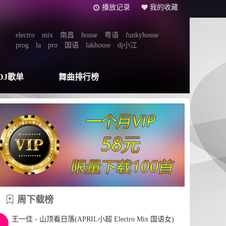
播放记录
我的收藏
electro
mix
南昌
house
粤语
funkyhouse
prog
la
pro
国语
lakhouse
dj小江
DJ歌单
舞曲排行榜
周下载榜
王一佳 - 山顶看日落(APRIL小超 Electro Mix 国语女)
1