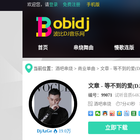
欢迎您，请
登录
免费注册
手机版
首页
串烧舞曲
慢歌连版
当前位置：
酒吧串烧
>
商业单曲
>
文章 - 等不到的爱(DJAz
文章 - 等不到的爱(DJAz
编号：
99071
试听音质64Kb
酒吧串烧
7分43秒
立即下载
DjAzGe
19.0万