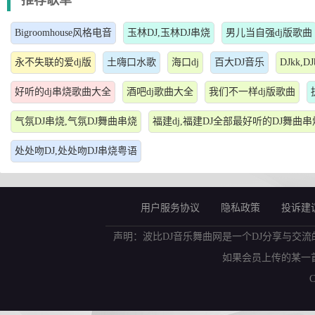
推荐歌单
Bigroomhouse风格电音
玉林DJ,玉林DJ串烧
男儿当自强dj版歌曲
永不失联的爱dj版
土嗨口水歌
海口dj
百大DJ音乐
DJkk
好听的dj串烧歌曲大全
酒吧dj歌曲大全
我们不一样dj版歌曲
气氛DJ串烧,气氛DJ舞曲串烧
福建dj,福建DJ全部最好听的DJ舞曲串
处处吻DJ,处处吻DJ串烧粤语
用户服务协议
隐私政策
投诉建
声明：波比DJ音乐舞曲网是一个DJ分享与交流
如果会员上传的某一
C