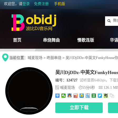
欢迎您，请
登录
免费注册
手机版
首页
串烧舞曲
慢歌连版
华语
当前位置：
喊麦现场
>
咚鼓串烧
>
吴川DjDDz-中英文FunkyHo
吴川DjDDz-中英文Funky
编号：
124727
试听音质64Kbps，下载音
喊麦现场
55分6秒
126.1 M
立即下载