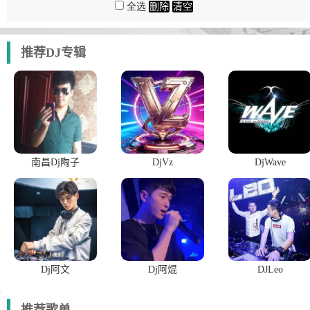
全选
删除
清空
推荐DJ专辑
南昌Dj陶子
DjVz
DjWave
Dj阿文
Dj阿焜
DJLeo